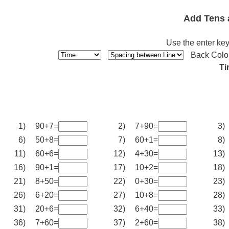
Add Tens 
Use the enter key
Back Colo
Ti
1)
90+7=
2)
7+90=
3)
6)
50+8=
7)
60+1=
8)
11)
60+6=
12)
4+30=
13)
16)
90+1=
17)
10+2=
18)
21)
8+50=
22)
0+30=
23)
26)
6+20=
27)
10+8=
28)
31)
20+6=
32)
6+40=
33)
36)
7+60=
37)
2+60=
38)