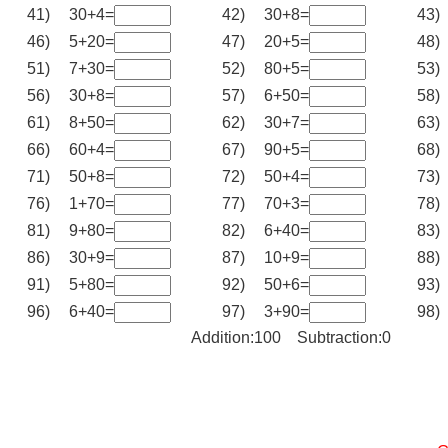
41)
30+4=
42)
30+8=
43)
46)
5+20=
47)
20+5=
48)
51)
7+30=
52)
80+5=
53)
56)
30+8=
57)
6+50=
58)
61)
8+50=
62)
30+7=
63)
66)
60+4=
67)
90+5=
68)
71)
50+8=
72)
50+4=
73)
76)
1+70=
77)
70+3=
78)
81)
9+80=
82)
6+40=
83)
86)
30+9=
87)
10+9=
88)
91)
5+80=
92)
50+6=
93)
96)
6+40=
97)
3+90=
98)
Addition:100 Subtraction:0