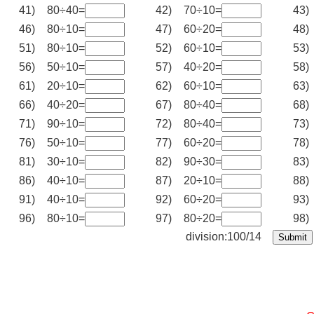
41)
80÷40=
42)
70÷10=
43)
46)
80÷10=
47)
60÷20=
48)
51)
80÷10=
52)
60÷10=
53)
56)
50÷10=
57)
40÷20=
58)
61)
20÷10=
62)
60÷10=
63)
66)
40÷20=
67)
80÷40=
68)
71)
90÷10=
72)
80÷40=
73)
76)
50÷10=
77)
60÷20=
78)
81)
30÷10=
82)
90÷30=
83)
86)
40÷10=
87)
20÷10=
88)
91)
40÷10=
92)
60÷20=
93)
96)
80÷10=
97)
80÷20=
98)
division:100/14