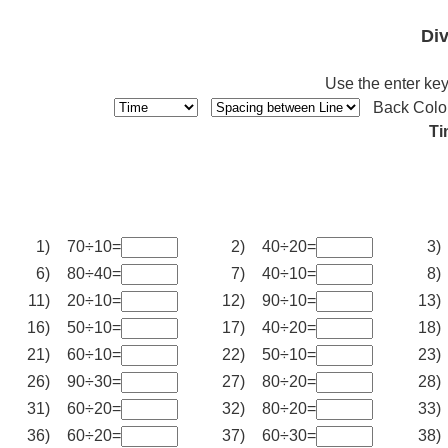
Div
Use the enter key
Back Colo
Ti
1)
70÷10=
2)
40÷20=
3)
6)
80÷40=
7)
40÷10=
8)
11)
20÷10=
12)
90÷10=
13)
16)
50÷10=
17)
40÷20=
18)
21)
60÷10=
22)
50÷10=
23)
26)
90÷30=
27)
80÷20=
28)
31)
60÷20=
32)
80÷20=
33)
36)
60÷20=
37)
60÷30=
38)