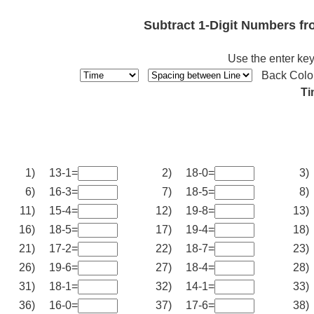
Subtract 1-Digit Numbers f
Use the enter key
Back Colo
Ti
1)
13-1=
2)
18-0=
3)
6)
16-3=
7)
18-5=
8)
11)
15-4=
12)
19-8=
13)
16)
18-5=
17)
19-4=
18)
21)
17-2=
22)
18-7=
23)
26)
19-6=
27)
18-4=
28)
31)
18-1=
32)
14-1=
33)
36)
16-0=
37)
17-6=
38)