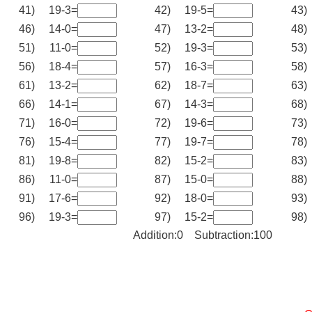
41)
19-3=
42)
19-5=
43)
46)
14-0=
47)
13-2=
48)
51)
11-0=
52)
19-3=
53)
56)
18-4=
57)
16-3=
58)
61)
13-2=
62)
18-7=
63)
66)
14-1=
67)
14-3=
68)
71)
16-0=
72)
19-6=
73)
76)
15-4=
77)
19-7=
78)
81)
19-8=
82)
15-2=
83)
86)
11-0=
87)
15-0=
88)
91)
17-6=
92)
18-0=
93)
96)
19-3=
97)
15-2=
98)
Addition:0 Subtraction:100