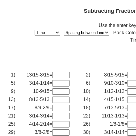
Subtracting Fracti
Use the enter key
Back Colo
Ti
1)
13/15-8/15=
2)
8/15-5/15=
5)
3/14-1/14=
6)
9/10-3/10=
9)
10-9/15=
10)
1/12-1/12=
13)
8/13-5/13=
14)
4/15-1/15=
17)
8/9-2/9=
18)
7/13-5/13=
21)
3/14-3/14=
22)
11/13-1/13=
25)
4/14-2/14=
26)
1/8-1/8=
29)
3/8-2/8=
30)
3/14-1/14=