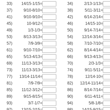
33)
14/15-1/15=
34)
2/13-1/13=
37)
9/10-8/10=
38)
5/11-3/11=
41)
9/10-9/10=
42)
6/14-2/14=
45)
10-9/12=
46)
14/15-10=
49)
1/3-1/3=
50)
9/14-7/14=
53)
8/13-3/13=
54)
12/14-3/14=
57)
7/9-3/9=
58)
7/10-7/10=
61)
9/10-7/10=
62)
8/14-4/14=
65)
5/13-4/13=
66)
9/13-4/13=
69)
11/13-3/13=
70)
2/3-1/3=
73)
11/13-3/13=
74)
9/11-5/11=
77)
13/14-11/14=
78)
12/14-10=
81)
7/9-7/9=
82)
12/14-11/14=
85)
11/12-3/12=
86)
8/14-7/14=
89)
9/15-8/15=
90)
6/11-4/11=
93)
3/7-1/7=
94)
5/8-1/8=
97)
13/15-2/15=
98)
14/15-9/15=