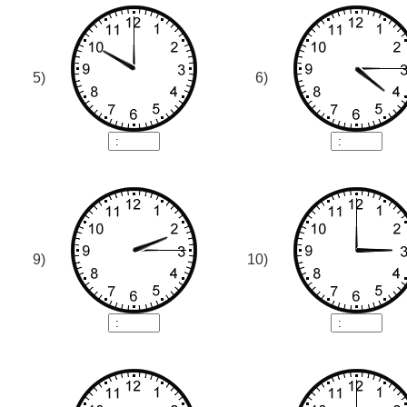
5)
6)
9)
10)