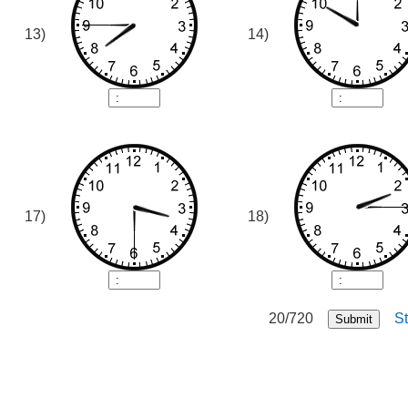
13)
14)
17)
18)
20/720
St